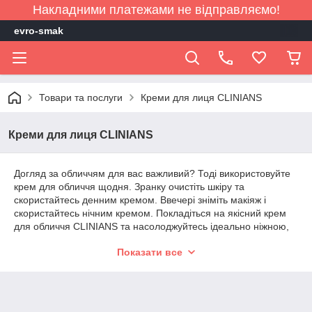
Накладними платежами не відправляємо!
evro-smak
Товари та послуги
Креми для лиця CLINIANS
Креми для лиця CLINIANS
Догляд за обличчям для вас важливий? Тоді використовуйте
крем для обличчя щодня. Зранку очистіть шкіру та
скористайтесь денним кремом. Ввечері зніміть макіяж і
скористайтесь нічним кремом. Покладіться на якісний крем
для обличчя CLINIANS та насолоджуйтесь ідеально ніжною,
зміцненою та здоровою шкірою. Оберіть найкращий крем для
Показати все
обличчя: Зволожувальні креми: борються з ознаками
старіння, усувають відчуття сухості шкіри, позбавляючи її
лущення. Креми проти акне: редукують утворення шкірного
сала, прищів і закупорення пор, усуваючи почервоніння й
утворення чорних цяток. Креми від зморшок: зміцнюють,