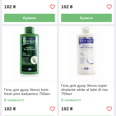
182
182
₴
₴
Купити
Купити
Гель для душу Venus super
Гель для душу Venus tonic
idratante white al latte di riso
fresh pino balsamico 750мл
750мл
В наявності
В наявності
182
182
₴
₴