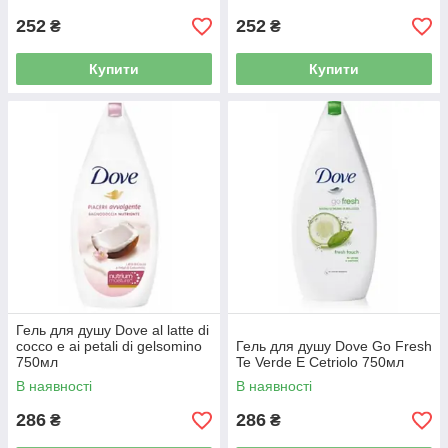
252
252
₴
₴
Купити
Купити
Гель для душу Dove al latte di
cocco e ai petali di gelsomino
Гель для душу Dove Go Fresh
750мл
Te Verde E Cetriolo 750мл
В наявності
В наявності
286
286
₴
₴