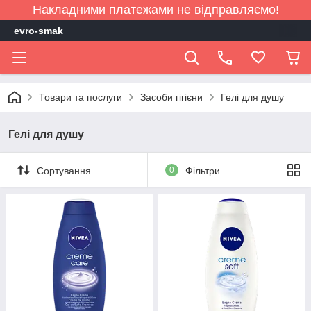
Накладними платежами не відправляємо!
evro-smak
Товари та послуги
Засоби гігієни
Гелі для душу
Гелі для душу
Сортування
0
Фільтри