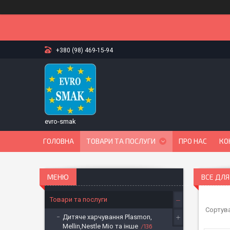
+380 (98) 469-15-94
evro-smak
ГОЛОВНА
ТОВАРИ ТА ПОСЛУГИ
ПРО НАС
КО
ВСЕ ДЛЯ
Товари та послуги
Дитяче харчування Plasmon,
Mellin,Nestle Mio та інше
136