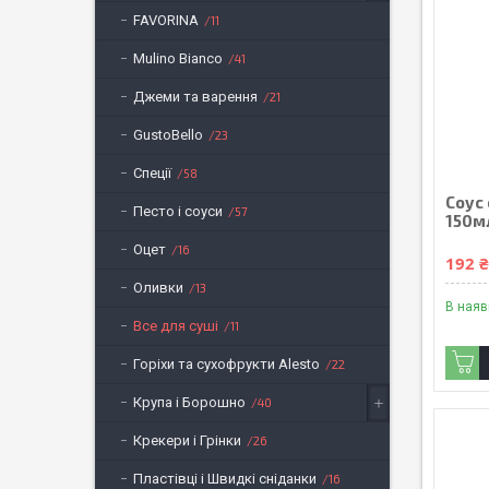
FAVORINA
11
Mulino Bianco
41
Джеми та варення
21
GustoBello
23
Спеції
58
Соус 
Песто і соуси
57
150м
Оцет
16
192 
Оливки
13
В наяв
Все для суші
11
Горіхи та сухофрукти Alesto
22
Крупа і Борошно
40
Крекери і Грінки
26
Пластівці і Швидкі сніданки
16