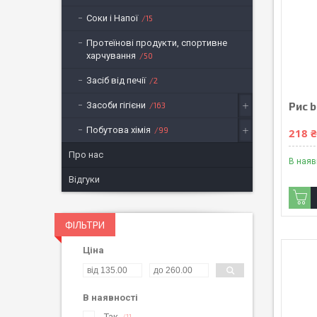
Соки і Напої
15
Протеїнові продукти, спортивне
харчування
50
Засіб від печії
2
Рис b
Засоби гігієни
163
Побутова хімія
99
218 
Про нас
В наяв
Відгуки
ФІЛЬТРИ
Ціна
В наявності
Так
11