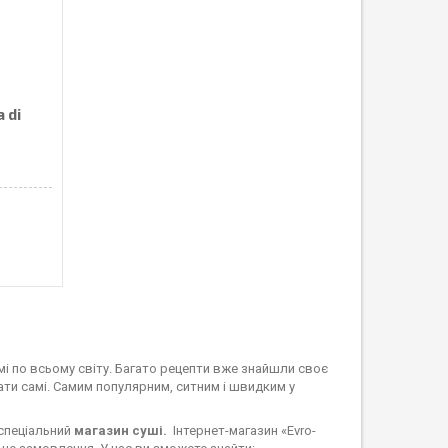
 di
і по всьому світу. Багато рецепти вже знайшли своє
вати самі. Самим популярним, ситним і швидким у
 спеціальний
магазин суші.
Інтернет-магазин «Evro-