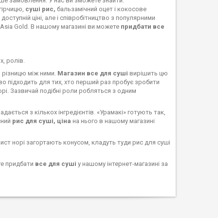
ваше замовлення. У нас ви зможете знайти:
гірчицю,
суші рис,
бальзамічний оцет і кокосове
доступній ціні, але і співробітництво з популярними
но, Asia Gold. В нашому магазині ви можете
придбати все
х, ролів.
 різницю між ними.
Магазин все для суші
вирішить цю
о підходить для тих, хто перший раз пробує зробити
орі. Зазвичай подібні роли робляться з одним
дається з кількох інгредієнтів. «Урамакі» готують так,
існий
рис для суші, ціна
на нього в нашому магазині
Лист норі загортають конусом, кладуть туди рис для суші
те придбати
все для суші
у нашому інтернет-магазині за