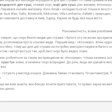
е зібрав всі необхідні інгредієнти для цієї страви і готовий приймати 
водорості для суші
, соєвий соус,
норі для суші,
рис жасмин, японську 
Переваги онлайн-магазину «Evro-Smak» складаються не тільки в якості і 
: Suzi Wan, Gallo, Arnaboldi, Kikkoman, Villa Lanfranca, Galletti і, природ
і і
замовити доставку в Київ, Одесу, Харків чи будь-яке інше місто.
Різноманітність, всіма улюблени
ет, що існує безліч видів цієї страви. І багато хто не може зрозуміти
у, розповівши про їх основні види. Перший вид– «Хосомакі». Вони чудов
мостійно, тому що для цієї страви не потрібно використовувати багато н
нтом і загортаються так, щоб лист норі було видно зовні.
ки» робляться за таким же принципом як «Хосомакі», тільки начинка скла
 суші
був зовні, а начинка і норі всередині. До речі, якщо ви шукайте як
 вас.
» - готують у вигляді конуса. Довжина Темакі становить 10 сантиметрів. 
у.
 вже знаєте, яке блюдо хочете приготувати, то прямо зараз може
ою ціною.