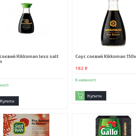
соєвий Kikkoman less salt
Соус соєвий Kikkoman 150
л
182 ₴
₴
В наявності
ності
Купити
Купити