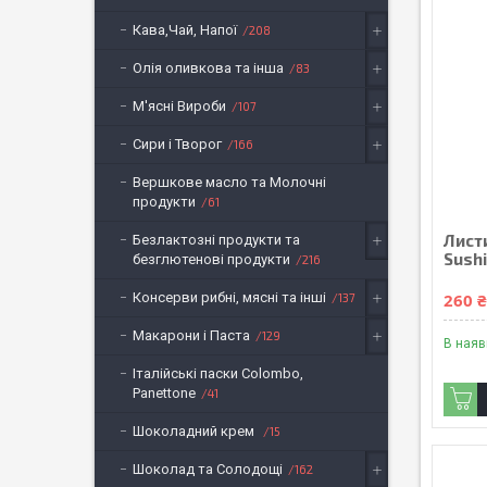
Кава,Чай, Напої
208
Олія оливкова та інша
83
М'ясні Вироби
107
Сири і Творог
166
Вершкове масло та Молочні
продукти
61
Листи
Безлактозні продукти та
Sushi
безглютенові продукти
216
Консерви рибні, мясні та інші
260 
137
Макарони і Паста
129
В наяв
Італійські паски Colombo,
Panettone
41
Шоколадний крем
15
Шоколад та Солодощі
162