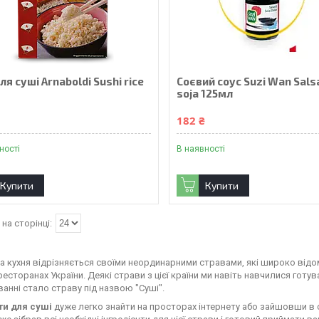
ля суші Arnaboldi Sushi rice
Соєвий соус Suzi Wan Salsa
г
soja 125мл
₴
182 ₴
ності
В наявності
Купити
Купити
а кухня відрізняється своїми неординарними стравами, які широко відом
ресторанах України. Деякі страви з цієї країни ми навіть навчилися готу
ванні стало страву під назвою "Суші".
ти для суші
дуже легко знайти на просторах інтернету або зайшовши в