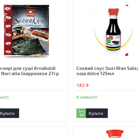
 норі для суші Arnaboldi
Соєвий соус Suzi Wan Salsa
 Nori alla Giapponese 27гр
soja dolce 125мл
₴
182 ₴
ності
В наявності
Купити
Купити