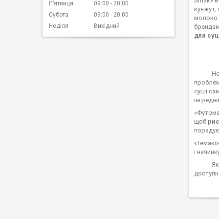
Smak» вж
Пʼятниця
09:00
20:00
кунжут,
Субота
09:00
20:00
молоко. 
Неділя
Вихідний
брендами
для суш
Не секр
проблем
суші са
інгредіє
«Футома
щоб
рис
порадує
«Темакі
і начинк
Якщо ви
доступн