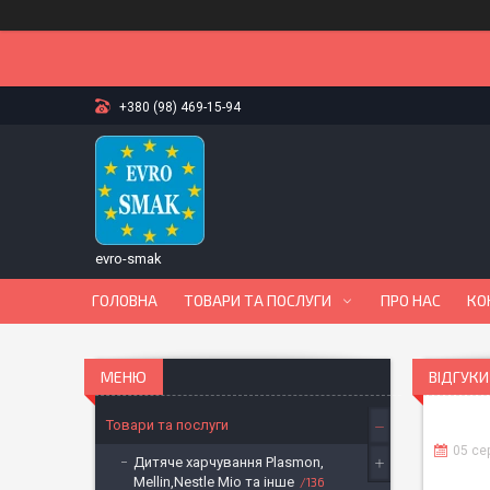
+380 (98) 469-15-94
evro-smak
ГОЛОВНА
ТОВАРИ ТА ПОСЛУГИ
ПРО НАС
КО
ВІДГУКИ
Товари та послуги
05 се
Дитяче харчування Plasmon,
Mellin,Nestle Mio та інше
136