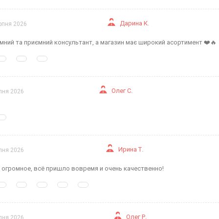
Дарина К.
рпня 2026
мний та приємний консультант, а магазин має широкий асортимент ❤️🔥
Олег С.
пня 2026
Ирина Т.
пня 2026
 огромное, всё пришло вовремя и очень качественно!
Олег Р.
пня 2026