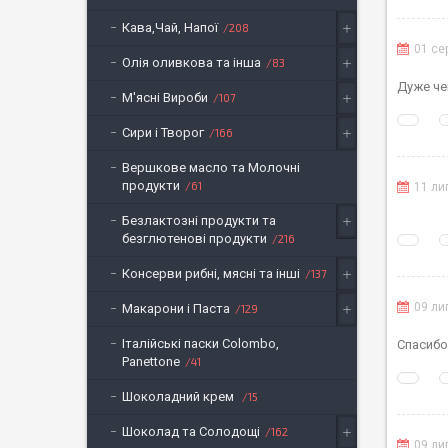
Кава,Чай, Напої
208
01 се
Олія оливкова та інша
83
Дуже че
М'ясні Вироби
107
Сири і Творог
166
Вершкове масло та Молочні
продукти
61
11 ли
Безлактозні продукти та
безглютенові продукти
216
Консерви рибні, мясні та інші
137
09 ли
Макарони і Паста
129
Італійські паски Colombo,
Спасибо
Panettone
41
Шоколадний крем
15
Шоколад та Солодощі
162
09 ли