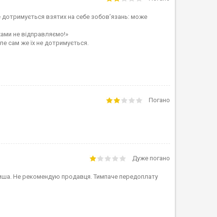
е дотримується взятих на себе зобов’язань: може
жами не відправляємо!»
ле сам же їх не дотримується.
Погано
Дуже погано
І тиша. Не рекомендую продавця. Тимпаче передоплату