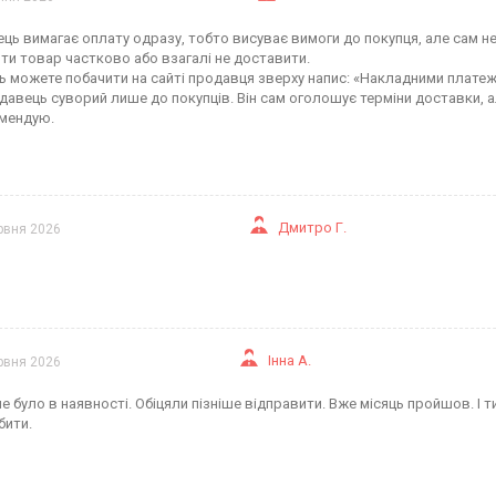
ць вимагає оплату одразу, тобто висуває вимоги до покупця, але сам н
ти товар частково або взагалі не доставити.
ть можете побачити на сайті продавця зверху напис: «Накладними плате
давець суворий лише до покупців. Він сам оголошує терміни доставки, а
мендую.
Дмитро Г.
рвня 2026
Інна А.
рвня 2026
не було в наявності. Обіцяли пізніше відправити. Вже місяць пройшов. 
бити.