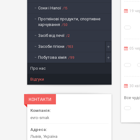
Соки і Напої
15
19 че
Протеїнові продукти, спортивне
харчування
50
Засіб від печії
2
Засоби гігієни
163
05 че
Побутова хімія
99
Про нас
Відгуки
30 кв
Все чуд
КОНТАКТИ
evro-smak
Львів, Україна