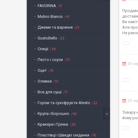
FAVORINA
11
Продаве
достави
Mulino Bianco
41
Ви наві
Джеми та варення
Але про
21
Не реко
GustoBello
23
Спеції
58
Песто і соуси
57
30 че
Оцет
16
Оливки
13
Все для суші
11
29 че
Горіхи та сухофрукти Alesto
22
Товару 
Крупа і Борошно
40
йому ро
Крекери і Грінки
26
Пластівці і Швидкі сніданки
16