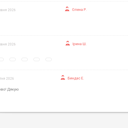
Олена Р.
рвня 2026
Ірина Ш.
рвня 2026
Биндас Е.
ітня 2026
ово! Дякую