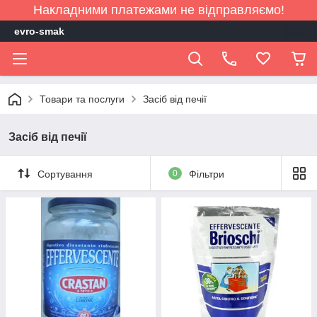
Накладними платежами не відправляємо!
evro-smak
Товари та послуги
Засіб від печії
Засіб від печії
Сортування
0
Фільтри