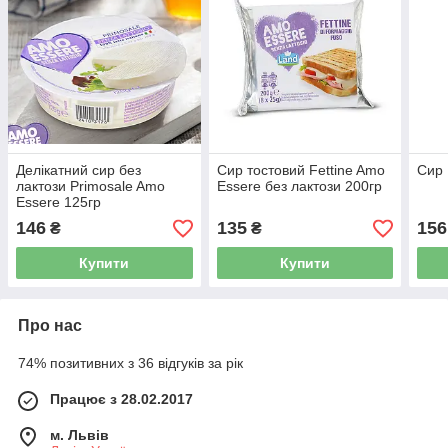
Делікатний сир без
Сир тостовий Fettine Amo
Сир 
лактози Primosale Amo
Essere без лактози 200гр
Essere 125гр
146
135
156
₴
₴
Купити
Купити
Про нас
74% позитивних з 36 відгуків за рік
Працює з 28.02.2017
м. Львів