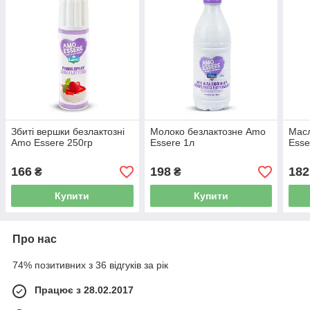
Збиті вершки безлактозні
Молоко безлактозне Amo
Масл
Amo Essere 250гр
Essere 1л
Esse
166
198
182
₴
₴
Купити
Купити
Про нас
74% позитивних з 36 відгуків за рік
Працює з 28.02.2017