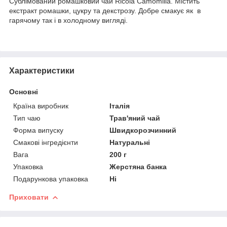
Сублімований ромашковий чай Ricola Саmomilla. Містить
екстракт ромашки, цукру та декстрозу. Добре смакує як в
гарячому так і в холодному вигляді.
Характеристики
Основні
Країна виробник
Італія
Тип чаю
Трав'яний чай
Форма випуску
Швидкорозчинний
Смакові інгредієнти
Натуральні
Вага
200 г
Упаковка
Жерстяна банка
Подарункова упаковка
Ні
Приховати