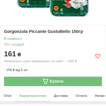
Gorgonzola Piccante GustoBello 150гр
В наявності
Опт і роздріб
161
₴
Мінімальна сума замовлення на сайті — 500 ₴
156 ₴
від 5 шт.
Купити
Опис
Характеристики
Доставка
Оплата
Умови 