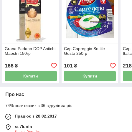
Grana Padano DOP Antichi
Сир Capreggio Sottile
Сир 
Maestri 150гр
Gusto 250гр
Ital
166
101
218
₴
₴
Купити
Купити
Про нас
74% позитивних з 36 відгуків за рік
Працює з 28.02.2017
м. Львів
Львів, Україна