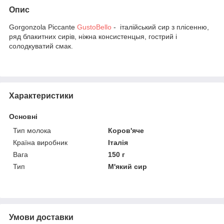
Опис
Gorgonzola Piccante
GustoBello
- італійський сир з плісенню,
ряд блакитних сирів, ніжна консистенцыя, гострий і
солодкуватий смак.
Характеристики
Основні
Тип молока
Коров'яче
Країна виробник
Італія
Вага
150 г
Тип
М'який сир
Умови доставки