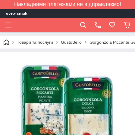
Накладними платежами не відправляємо!
evro-smak
Товари та послуги
GustoBello
Gorgonzola Piccante Gu