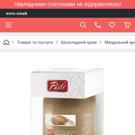
Накладними платежами не відправляємо!
evro-smak
Товари та послуги
Шоколадний крем
Мигдальний кре