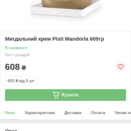
Мигдальний крем Pisti Mandorla 600гр
В наявності
Опт і роздріб
608
₴
603 ₴
від 5 шт.
Купити
Опис
Характеристики
Доставка
Оплата
Умови п