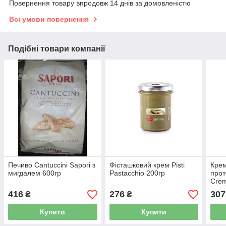
Повернення товару впродовж 14 днів за домовленістю
Всі умови повернення
Подібні товари компанії
Печиво Сantuccini Sapori з
Фісташковий крем Pisti
Крем
мигдалем 600гр
Pastacchio 200гр
прот
Crem
мигд
416
276
307
₴
₴
Купити
Купити