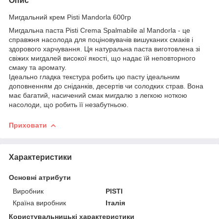
Опис
Мигдальний крем Pisti Mandorla 600гр
Мигдальна паста Pisti Crema Spalmabile al Mandorla - це
справжня насолода для поціновувачів вишуканих смаків і
здорового харчування. Ця натуральна паста виготовлена зі
свіжих мигдалей високої якості, що надає їй неповторного
смаку та аромату.
Ідеально гладка текстура робить цю пасту ідеальним
доповненням до сніданків, десертів чи солодких страв. Вона
має багатий, насичений смак мигдалю з легкою ноткою
насолоди, що робить її незабутньою.
Приховати
Характеристики
Основні атрибути
Виробник
PISTI
Країна виробник
Італія
Користувальницькі характеристики