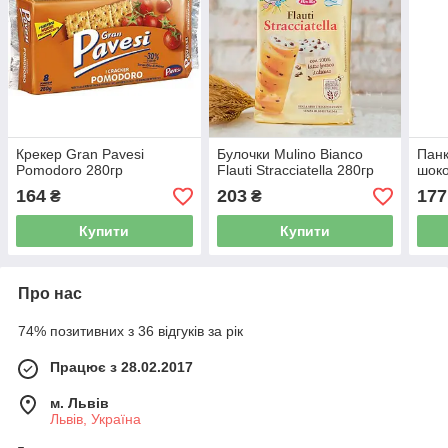
Крекер Gran Pavesi
Булочки Mulino Bianco
Панк
Pomodoro 280гр
Flauti Stracciatella 280гр
шоко
164
203
177
₴
₴
Купити
Купити
Про нас
74% позитивних з 36 відгуків за рік
Працює з 28.02.2017
м. Львів
Львів, Україна