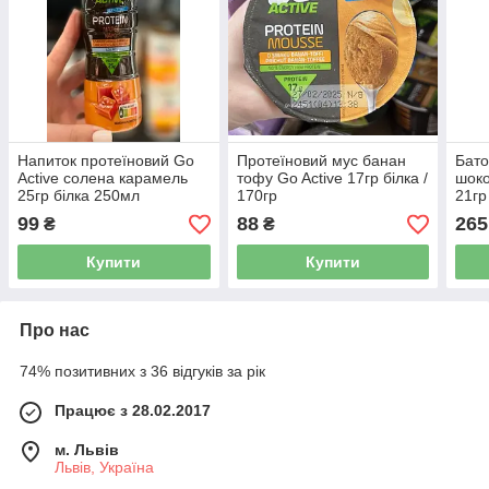
Напиток протеїновий Go
Протеїновий мус банан
Бато
Active солена карамель
тофу Go Active 17гр білка /
шоко
25гр білка 250мл
170гр
21гр
99
88
265
₴
₴
Купити
Купити
Про нас
74% позитивних з 36 відгуків за рік
Працює з 28.02.2017
м. Львів
Львів, Україна