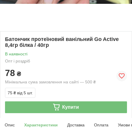
Батончик протеїновий ванільний Go Active
8,4гр білка / 40гр
В наявності
Опт і роздріб
78
₴
Мінімальна сума замовлення на сайті — 500 ₴
75 ₴
від 5 шт.
Купити
Опис
Характеристики
Доставка
Оплата
Умови 