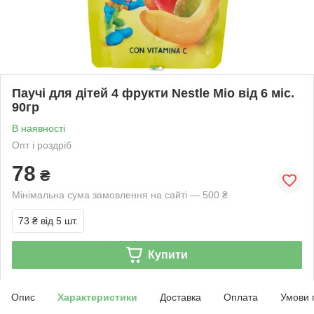
Паучі для дітей 4 фрукти Nestle Mio від 6 міс.
90гр
В наявності
Опт і роздріб
78
₴
Мінімальна сума замовлення на сайті — 500 ₴
73 ₴
від 5 шт.
Купити
Опис
Характеристики
Доставка
Оплата
Умови 