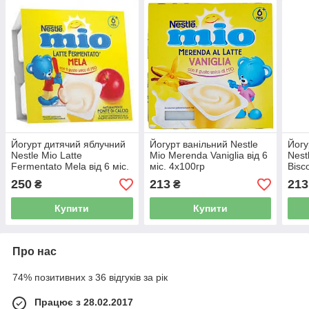
Йогурт дитячий яблучний
Йогурт ванільний Nestle
Йогу
Nestle Mio Latte
Mio Merenda Vaniglia від 6
Nest
Fermentato Mela від 6 міс.
міс. 4х100гр
Bisc
4х100гр
250
213
213
₴
₴
Купити
Купити
Про нас
74% позитивних з 36 відгуків за рік
Працює з 28.02.2017