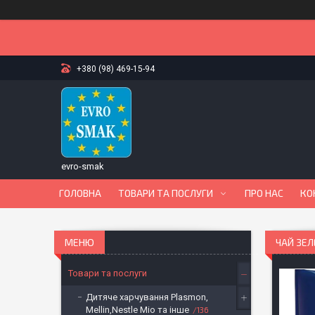
+380 (98) 469-15-94
evro-smak
ГОЛОВНА
ТОВАРИ ТА ПОСЛУГИ
ПРО НАС
КО
ЧАЙ ЗЕЛ
Товари та послуги
Дитяче харчування Plasmon,
Mellin,Nestle Mio та інше
136