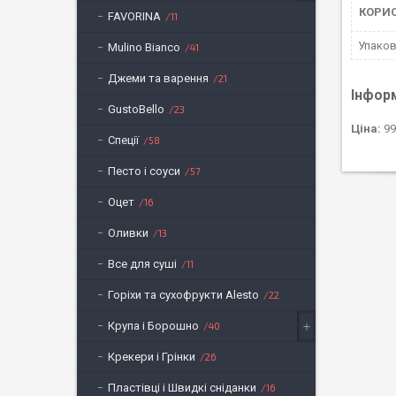
КОРИ
FAVORINA
11
Упако
Mulino Bianco
41
Джеми та варення
21
Інфор
GustoBello
23
Ціна:
99
Спеції
58
Песто і соуси
57
Оцет
16
Оливки
13
Все для суші
11
Горіхи та сухофрукти Alesto
22
Крупа і Борошно
40
Крекери і Грінки
26
Пластівці і Швидкі сніданки
16