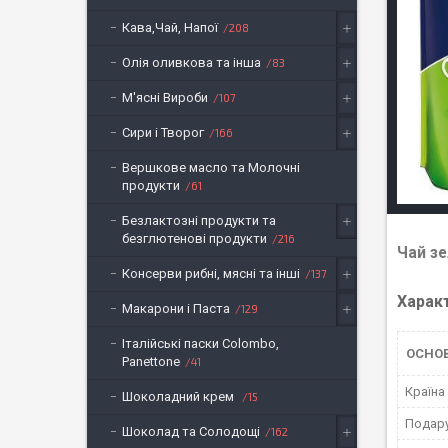
Кава,Чай, Напої
208
Олія оливкова та інша
83
М'ясні Вироби
107
Сири і Творог
166
Вершкове масло та Молочні
продукти
61
Безлактозні продукти та
безглютенові продукти
216
Чай зе
Консерви рибні, мясні та інші
137
Харак
Макарони і Паста
129
Італійські паски Colombo,
ОСНО
Panettone
41
Країна
Шоколадний крем
15
Подару
Шоколад та Солодощі
162