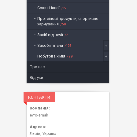
Соки і Напої
15
Протеїнові продукти, спортивне
харчування
50
Засіб від печії
2
Засоби гігієни
163
Побутова хімія
99
Про нас
Відгуки
КОНТАКТИ
evro-smak
Львів, Україна