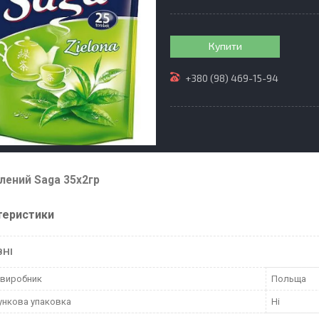
Купити
+380 (98) 469-15-94
лений Saga 35х2гр
теристики
ВНІ
 виробник
Польща
нкова упаковка
Ні