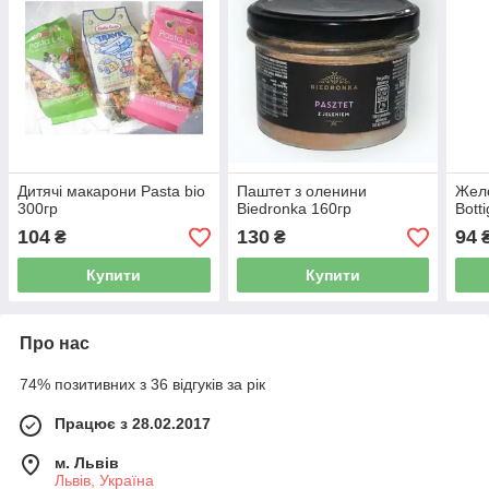
Дитячі макарони Pasta bio
Паштет з оленини
Желе
300гр
Biedronka 160гр
Botti
104
130
94
₴
₴
Купити
Купити
Про нас
74% позитивних з 36 відгуків за рік
Працює з 28.02.2017
м. Львів
Львів, Україна