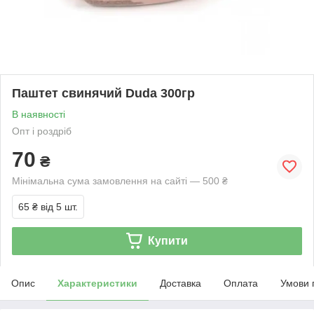
Паштет свинячий Duda 300гр
В наявності
Опт і роздріб
70
₴
Мінімальна сума замовлення на сайті — 500 ₴
65 ₴
від 5 шт.
Купити
Опис
Характеристики
Доставка
Оплата
Умови 