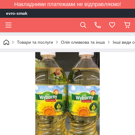
Накладними платежами не відправляємо!
evro-smak
Товари та послуги
Олія оливкова та інша
Інші види о