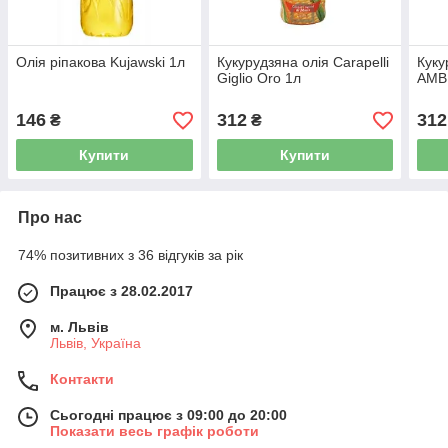
Олія ріпакова Kujawski 1л
Кукурудзяна олія Carapelli
Куку
Giglio Oro 1л
AMB
146
312
312
₴
₴
Купити
Купити
Про нас
74% позитивних з 36 відгуків за рік
Працює з 28.02.2017
м. Львів
Львів, Україна
Контакти
Сьогодні працює з 09:00 до 20:00
Показати весь графік роботи