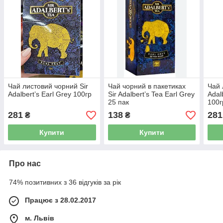
Чай листовий чорний Sir
Чай чорний в пакетиках
Чай 
Adalbert’s Earl Grey 100гр
Sir Adalbert’s Tea Earl Grey
Adal
25 пак
100г
281
138
281
₴
₴
Купити
Купити
Про нас
74% позитивних з 36 відгуків за рік
Працює з 28.02.2017
м. Львів