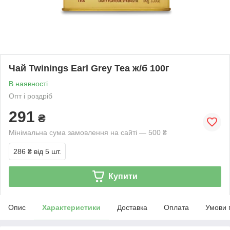
Чай Twinings Earl Grey Tea ж/б 100г
В наявності
Опт і роздріб
291
₴
Мінімальна сума замовлення на сайті — 500 ₴
286 ₴
від 5 шт.
Купити
Опис
Характеристики
Доставка
Оплата
Умови 