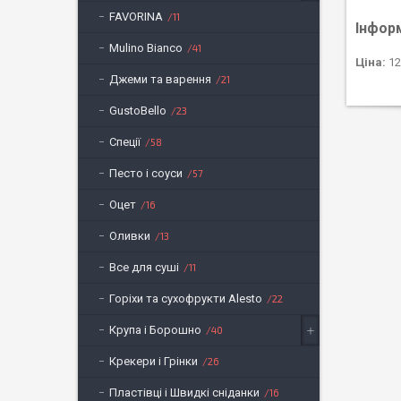
FAVORINA
11
Інфор
Mulino Bianco
41
Ціна:
12
Джеми та варення
21
GustoBello
23
Спеції
58
Песто і соуси
57
Оцет
16
Оливки
13
Все для суші
11
Горіхи та сухофрукти Alesto
22
Крупа і Борошно
40
Крекери і Грінки
26
Пластівці і Швидкі сніданки
16