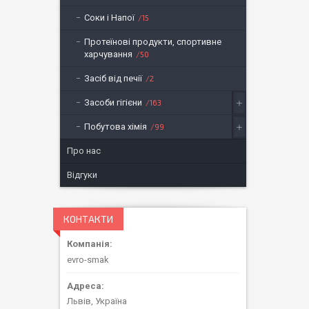
Соки і Напої
15
Протеїнові продукти, спортивне
харчування
50
Засіб від печії
2
Засоби гігієни
163
Побутова хімія
99
Про нас
Відгуки
КОНТАКТИ
evro-smak
Львів, Україна