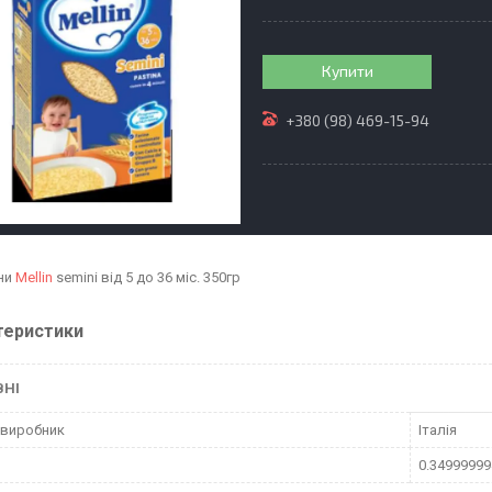
Купити
+380 (98) 469-15-94
ни
Mellin
semini від 5 до 36 міс. 350гр
теристики
ВНІ
 виробник
Італія
0.34999999