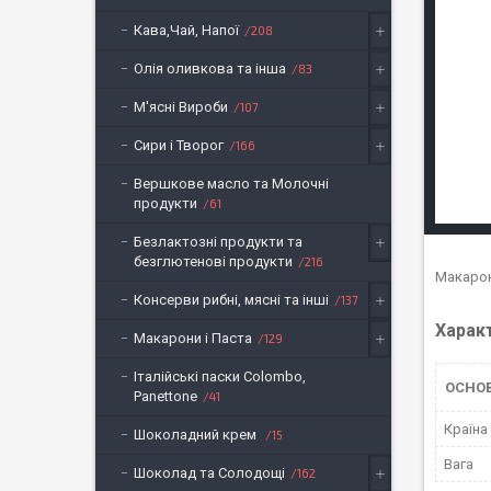
Кава,Чай, Напої
208
Олія оливкова та інша
83
М'ясні Вироби
107
Сири і Творог
166
Вершкове масло та Молочні
продукти
61
Безлактозні продукти та
безглютенові продукти
216
Макаро
Консерви рибні, мясні та інші
137
Харак
Макарони і Паста
129
Італійські паски Colombo,
ОСНО
Panettone
41
Країна
Шоколадний крем
15
Вага
Шоколад та Солодощі
162