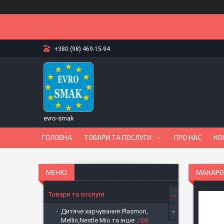
+380 (98) 469-15-94
evro-smak
ГОЛОВНА
ТОВАРИ ТА ПОСЛУГИ
ПРО НАС
КО
МАКАРОН
Товари та послуги
Дитяче харчування Plasmon,
Mellin,Nestle Mio та інше
136