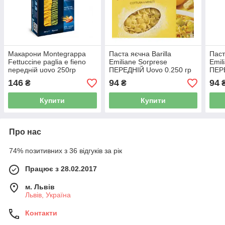
Макарони Montegrappa
Паста яєчна Barilla
Паст
Fettuccine paglia e fieno
Emiliane Sorprese
Emil
передній uovо 250гр
ПЕРЕДНІЙ Uovo 0.250 гр
ПЕРЕ
146
94
94
₴
₴
Купити
Купити
Про нас
74% позитивних з 36 відгуків за рік
Працює з 28.02.2017
м. Львів
Львів, Україна
Контакти