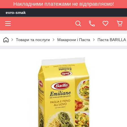
Накладними платежами не відправляємо!
evro-smak
Товари та послуги
Макарони і Паста
Паста BARILLA