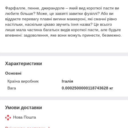
Фарфалле, пенне, джирандоле – який вид короткої пасти ви
любите більше? Може, це завзяті завитки фузіллі? Або ви
віддаєте перевагу плавні вигини маккероні, які смачні рівно
настільки, наскільки цікаво звучить їхня назва? Це всього
лише мала частина багатьох видів короткої пасти, але будьте
впевнені: задоволення, яке вони можуть принести, безмежно.
Характеристики
Основні
Країна виробник
Італія
Вага
0.0002500000118743628 кг
Умови доставки
Нова Пошта