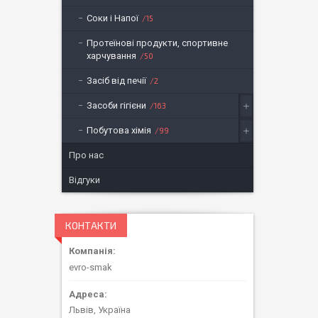
Соки і Напої
15
Протеїнові продукти, спортивне
харчування
50
Засіб від печії
2
Засоби гігієни
163
Побутова хімія
99
Про нас
Відгуки
КОНТАКТИ
evro-smak
Львів, Україна