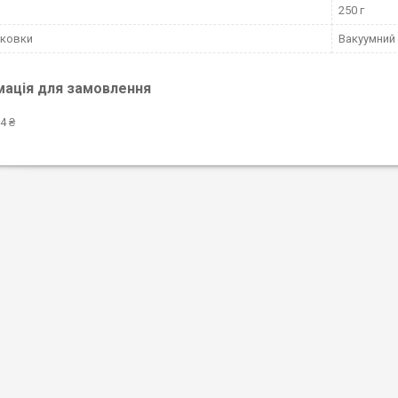
250 г
аковки
Вакуумний
мація для замовлення
4 ₴