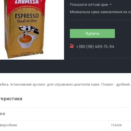
Показати оптові ціни
Мінімальна сума замовлення на са
Купити
+380 (98) 469-15-94
абіка. Інтенсивний аромат для справжніх цінителів кави. Помел - дрібни
теристики
ВНІ
 виробник
Італія