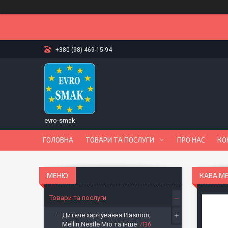
+380 (98) 469-15-94
evro-smak
ГОЛОВНА
ТОВАРИ ТА ПОСЛУГИ
ПРО НАС
КО
КАВА МЕ
Товари та послуги
Дитяче харчування Plasmon,
Mellin,Nestle Mio та інше
136