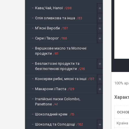
Кава,Чай, Напої
208
Олія оливкова та інша
83
М'ясні Вироби
107
Сири і Творог
166
Вершкове масло та Молочні
продукти
61
Безлактозні продукти та
безглютенові продукти
216
Консерви рибні, мясні та інші
137
100% ар
Макарони і Паста
129
Харак
Італійські паски Colombo,
Panettone
41
ОСНО
Шоколадний крем
15
Країна
Шоколад та Солодощі
162