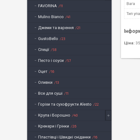
Вага
FAVORINA
11
Тип уп
Mulino Bianco
41
Джеми та варення
21
Інфор
GustoBello
23
Ціна:
35
Спеції
58
Песто і соуси
57
Оцет
16
Оливки
13
Все для суші
11
Горіхи та сухофрукти Alesto
22
Крупа і Борошно
40
Крекери і Грінки
26
Пластівці і Швидкі сніданки
16