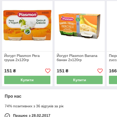
Йогурт Plasmon Рега
Йогурт Plasmon Banana
Пюре
груша 2х120гр
банан 2х120гр
zucc
151
151
166
₴
₴
Купити
Купити
Про нас
74% позитивних з 36 відгуків за рік
Працює з 28.02.2017