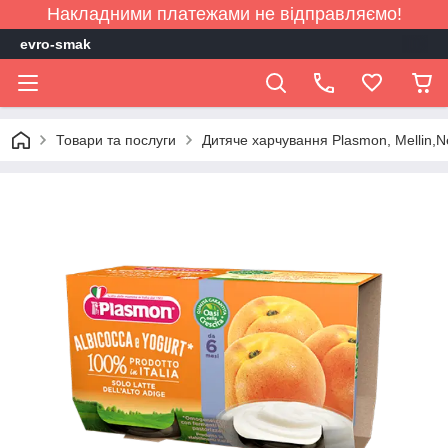
Накладними платежами не відправляємо!
evro-smak
Товари та послуги
Дитяче харчування Plasmon, Mellin,Ne