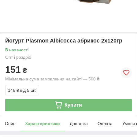
Йогурт Plasmon Albicocca абрикос 2х120гр
В наявності
Опт і роздріб
151
₴
Мінімальна сума замовлення на сайті — 500 ₴
146 ₴
від 5 шт.
Купити
Опис
Характеристики
Доставка
Оплата
Умови 